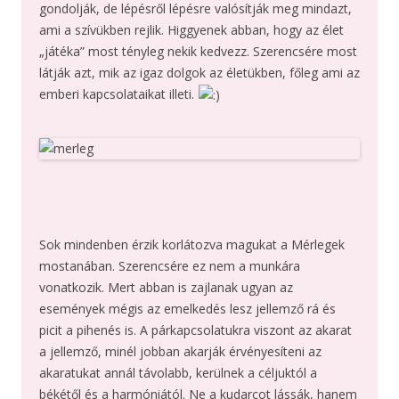
gondolják, de lépésről lépésre valósítják meg mindazt,
ami a szívükben rejlik. Higgyenek abban, hogy az élet
„játéka” most tényleg nekik kedvezz. Szerencsére most
látják azt, mik az igaz dolgok az életükben, főleg ami az
emberi kapcsolataikat illeti.
Sok mindenben érzik korlátozva magukat a Mérlegek
mostanában. Szerencsére ez nem a munkára
vonatkozik. Mert abban is zajlanak ugyan az
események mégis az emelkedés lesz jellemző rá és
picit a pihenés is. A párkapcsolatukra viszont az akarat
a jellemző, minél jobban akarják érvényesíteni az
akaratukat annál távolabb, kerülnek a céljuktól a
békétől és a harmóniától. Ne a kudarcot lássák, hanem