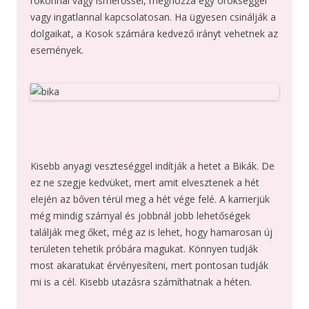
rokonnal vagy ismerőssel, méghozzá egy örökséggel
vagy ingatlannal kapcsolatosan. Ha ügyesen csinálják a
dolgaikat, a Kosok számára kedvező irányt vehetnek az
események.
Kisebb anyagi veszteséggel indítják a hetet a Bikák. De
ez ne szegje kedvüket, mert amit elvesztenek a hét
elején az bőven térül meg a hét vége felé. A karrierjük
még mindig szárnyal és jobbnál jobb lehetőségek
találják meg őket, még az is lehet, hogy hamarosan új
területen tehetik próbára magukat. Könnyen tudják
most akaratukat érvényesíteni, mert pontosan tudják
mi is a cél. Kisebb utazásra számíthatnak a héten.