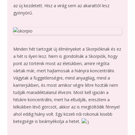
az új kezdetett. Hisz a virág sem az akarattól lesz
gyönyörű.
Minden hét tartogat új élményeket a Skorpióknak és ez
a hét is ilyen lesz. Nem is gondolnák a Skorpiók, hogy
pont az történik most az életükben, amire régóta
vártak már, mert hajlamosak a hiányra koncentrálni.
Vágytak a függetlenségre, mind anyagilag, mind a
karrierjükben, és most amikor végre létre hozták nem
tudják maradéktalanul élvezni. Most kell igazán a
hitükre koncentrálni, mert ha eltudják, ereszteni a
lelkükben lévő görcsöt, akkor az is megtöltődik fénnyel
ahol eddig hiány volt. Egy közeli női rokonuk kisebb
betegsége is beárnyékolja a hetet.