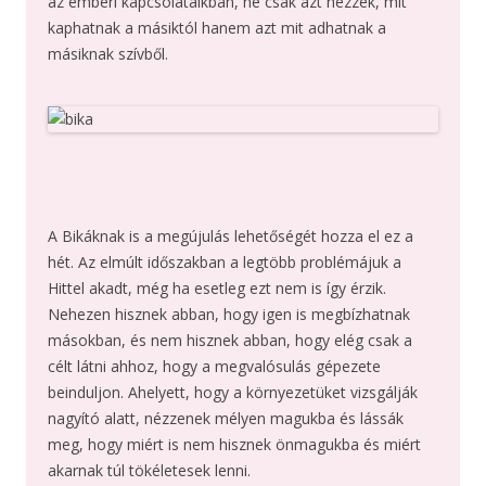
az emberi kapcsolataikban, ne csak azt nézzék, mit
kaphatnak a másiktól hanem azt mit adhatnak a
másiknak szívből.
A Bikáknak is a megújulás lehetőségét hozza el ez a
hét. Az elmúlt időszakban a legtöbb problémájuk a
Hittel akadt, még ha esetleg ezt nem is így érzik.
Nehezen hisznek abban, hogy igen is megbízhatnak
másokban, és nem hisznek abban, hogy elég csak a
célt látni ahhoz, hogy a megvalósulás gépezete
beinduljon. Ahelyett, hogy a környezetüket vizsgálják
nagyító alatt, nézzenek mélyen magukba és lássák
meg, hogy miért is nem hisznek önmagukba és miért
akarnak túl tökéletesek lenni.