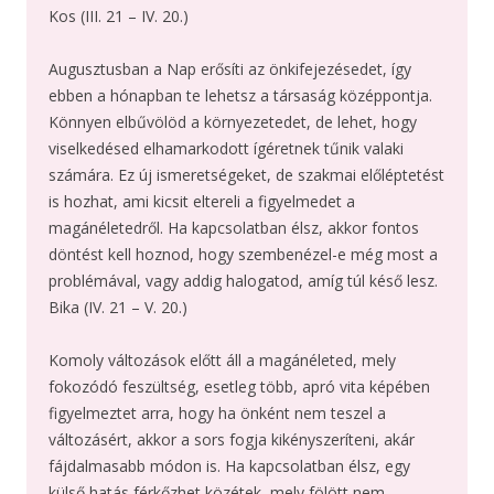
Kos (III. 21 – IV. 20.)
Augusztusban a Nap erősíti az önkifejezésedet, így
ebben a hónapban te lehetsz a társaság középpontja.
Könnyen elbűvölöd a környezetedet, de lehet, hogy
viselkedésed elhamarkodott ígéretnek tűnik valaki
számára. Ez új ismeretségeket, de szakmai előléptetést
is hozhat, ami kicsit eltereli a figyelmedet a
magánéletedről. Ha kapcsolatban élsz, akkor fontos
döntést kell hoznod, hogy szembenézel-e még most a
problémával, vagy addig halogatod, amíg túl késő lesz.
Bika (IV. 21 – V. 20.)
Komoly változások előtt áll a magánéleted, mely
fokozódó feszültség, esetleg több, apró vita képében
figyelmeztet arra, hogy ha önként nem teszel a
változásért, akkor a sors fogja kikényszeríteni, akár
fájdalmasabb módon is. Ha kapcsolatban élsz, egy
külső hatás férkőzhet közétek, mely fölött nem