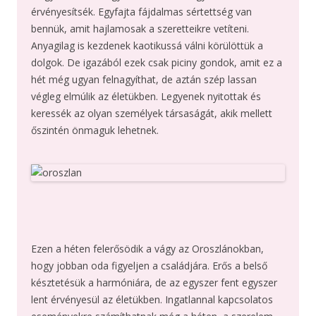
érvényesítsék. Egyfajta fájdalmas sértettség van
bennük, amit hajlamosak a szeretteikre vetíteni.
Anyagilag is kezdenek kaotikussá válni körülöttük a
dolgok. De igazából ezek csak piciny gondok, amit ez a
hét még ugyan felnagyíthat, de aztán szép lassan
végleg elmúlik az életükben. Legyenek nyitottak és
keressék az olyan személyek társaságát, akik mellett
őszintén önmaguk lehetnek.
Ezen a héten felerősödik a vágy az Oroszlánokban,
hogy jobban oda figyeljen a családjára. Erős a belső
késztetésük a harmóniára, de az egyszer fent egyszer
lent érvényesül az életükben. Ingatlannal kapcsolatos