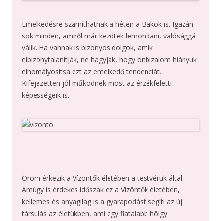
Emelkedésre számíthatnak a héten a Bakok is. Igazán
sok minden, amiről már kezdtek lemondani, valósággá
válik. Ha vannak is bizonyos dolgok, amik
elbizonytalanítják, ne hagyják, hogy önbizalom hiányuk
elhomályosítsa ezt az emelkedő tendenciát.
Kifejezetten jól működnek most az érzékfeletti
képességeik is.
Öröm érkezik a Vízöntők életében a testvérük által.
Amúgy is érdekes időszak ez a Vízöntők életében,
kellemes és anyagilag is a gyarapodást segíti az új
társulás az életükben, ami egy fiatalabb hölgy