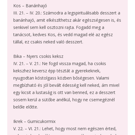
Kos – Banánhajó
III. 21. – IV. 20.: Számodra a legspirituálisabb desszert a
banánhajó, amit elkészíthetsz akár egészségesen is, és
senkivel sem kell osztozni rajta. Fogadd meg a
tanácsot, kedves Kos, és vedd magad elé az egész
tállal, ez csakis neked való desszert.
Bika – Nyers csokis keksz
IV. 21. – V. 21.: Ne fogd vissza magad, ha csokis
kekszhez keversz épp tésztát a gyerekeknek,
nyugodtan kóstolgass közben bőségesen. Valami
megbízható és jól bevált édesség kell neked, ám mivel
egy kicsit a lustaság is ott van benned, ez a desszert
sosem kerül a sütőbe anélkül, hogy ne csemegéznél
belőle előtte.
Ikrek – Gumicukormix
V. 22. – VI. 21.: Lehet, hogy most nem egészen érted,