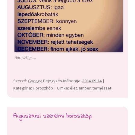
Horoszkóp ….
Szerző:
Gyorgyi
Bejegyzés időpontja:
2014-09-14
|
Kategória:
Horoszkóp
| Címke:
élet
,
ember
,
természet
Augusztusi szerelmi horoszkóp