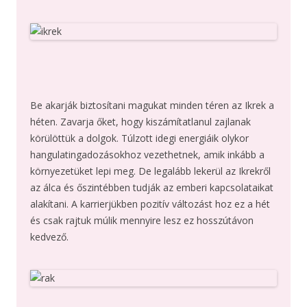
Be akarják biztosítani magukat minden téren az Ikrek a
héten. Zavarja őket, hogy kiszámítatlanul zajlanak
körülöttük a dolgok. Túlzott idegi energiáik olykor
hangulatingadozásokhoz vezethetnek, amik inkább a
környezetüket lepi meg. De legalább lekerül az Ikrekről
az álca és őszintébben tudják az emberi kapcsolataikat
alakítani. A karrierjükben pozitív változást hoz ez a hét
és csak rajtuk múlik mennyire lesz ez hosszútávon
kedvező.