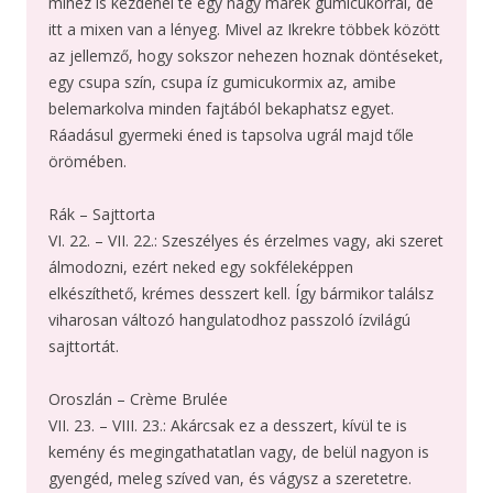
mihez is kezdenél te egy nagy marék gumicukorral, de
itt a mixen van a lényeg. Mivel az Ikrekre többek között
az jellemző, hogy sokszor nehezen hoznak döntéseket,
egy csupa szín, csupa íz gumicukormix az, amibe
belemarkolva minden fajtából bekaphatsz egyet.
Ráadásul gyermeki éned is tapsolva ugrál majd tőle
örömében.
Rák – Sajttorta
VI. 22. – VII. 22.: Szeszélyes és érzelmes vagy, aki szeret
álmodozni, ezért neked egy sokféleképpen
elkészíthető, krémes desszert kell. Így bármikor találsz
viharosan változó hangulatodhoz passzoló ízvilágú
sajttortát.
Oroszlán – Crème Brulée
VII. 23. – VIII. 23.: Akárcsak ez a desszert, kívül te is
kemény és megingathatatlan vagy, de belül nagyon is
gyengéd, meleg szíved van, és vágysz a szeretetre.