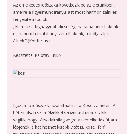
Az emelkedés időszaka következik be az életünkben,
amerre a figyelmünk irányul azt most harmonizálni és
fényesíteni tudjuk.
„Nem az a legnagyobb dicsőség, ha soha nem bukunk
el, hanem ha valahányszor elbukunk, mindig talpra
állunk.” (Konfuciusz)
Készítette: Palotay Enikő
Igazán jó időszakra számíthatnak a Kosok a héten. A
héten olyan személyekkel szövetkezhetnek, akik
segítik, hogy társadalmilag végre az emelkedés útjára
lépjenek. a hét hozhat kisebb vitát is, közeli férfi