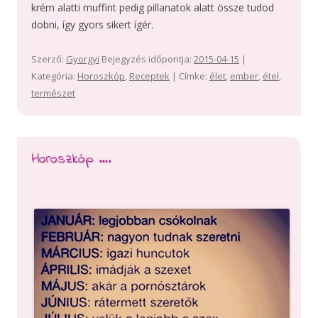
krém alatti muffint pedig pillanatok alatt össze tudod
dobni, így gyors sikert ígér.
Szerző:
Gyorgyi
Bejegyzés időpontja:
2015-04-15
|
Kategória:
Horoszkóp
,
Receptek
| Címke:
élet
,
ember
,
étel
,
természet
Horoszkóp ….