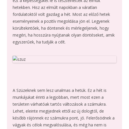
ezt a képességüket le is tesztelhették az elmúlt
hetekben. Hisz az elmúlt napokban a váratlan
fordulatoktól volt gazdag a hét. Most az előző hetek
eseményeinek a pozitív megoldása jön el. Legyenek
körültekintőek, ha döntenek és mérlegeljenek, hogy
megéri, ha hosszúra nyújtanak olyan döntéseket, amik
egyszerűek, ha tudják a célt.
A Szüzeknek sem lesz unalmas a hetük. Ez a hét is
munkájukat érinti a legjobban, mert most ezen a
területen várhatóak tartós változások a számukra.
Lehet, eleinte megijednek ettől az új dologtól, de
később rájönnek ez számukra pont, jó. Felerősödnek a
vágyak és célok megvalósulása, és még ha nem is