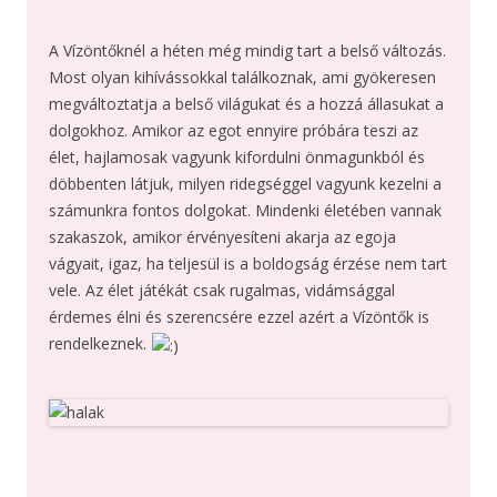
A Vízöntőknél a héten még mindig tart a belső változás.
Most olyan kihívássokkal találkoznak, ami gyökeresen
megváltoztatja a belső világukat és a hozzá állasukat a
dolgokhoz. Amikor az egot ennyire próbára teszi az
élet, hajlamosak vagyunk kifordulni önmagunkból és
döbbenten látjuk, milyen ridegséggel vagyunk kezelni a
számunkra fontos dolgokat. Mindenki életében vannak
szakaszok, amikor érvényesíteni akarja az egoja
vágyait, igaz, ha teljesül is a boldogság érzése nem tart
vele. Az élet játékát csak rugalmas, vidámsággal
érdemes élni és szerencsére ezzel azért a Vízöntők is
rendelkeznek.