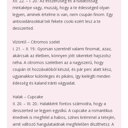
XII. 22. – I. 20.: Az ésszerűség és a tudatosság
mintaképe vagy, muszáj, hogy a te édességed olyan
legyen, aminek értelme is van, nem csupán finom. Egy
antioxidánsokkal teli fekete csoki ezért lesz a te
desszerted.
Vízöntő – Citromos szelet
I. 21. – II. 19.: Gyorsan szeretnél valami finomat, azaz,
akárcsak az életben, könnyen jött sikereket hajszolsz
néha. A citromos szeletben az a nagyszerű, hogy
csupán öt hozzávalóból készül, és pár perc alatt kész,
ugyanakkor különleges és pikáns, így kielégíti minden
édesség és kaland iránti vágyadat.
Halak – Cupcake
II. 20. – III. 20.: Halakként fontos számodra, hogy a
desszerted se legyen egysíkú. A cupcake a romantikus
énednek is megfelel a habos, színes krémmel a tetején,
amit változó hangulataidnak megfelelően díszíthetsz. A