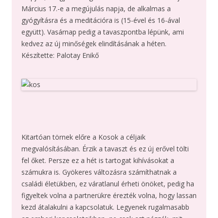
Március 17.-e a megújulás napja, de alkalmas a
gyógyításra és a meditációra is (15-ével és 16-ával
együtt). Vasárnap pedig a tavaszpontba lépünk, ami
kedvez az új minőségek elindításának a héten.
Készítette: Palotay Enikő
Kitartóan törnek előre a Kosok a céljaik
megvalósításában. Érzik a tavaszt és ez új erővel tölti
fel őket. Persze ez a hét is tartogat kihívásokat a
számukra is. Gyökeres változásra számíthatnak a
családi életükben, ez váratlanul érheti önöket, pedig ha
figyeltek volna a partnerükre érezték volna, hogy lassan
kezd átalakulni a kapcsolatuk. Legyenek rugalmasabb