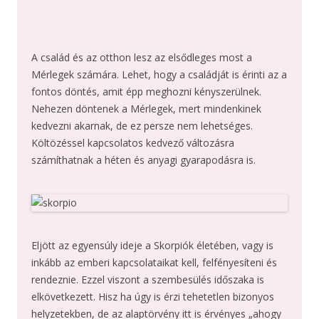
A család és az otthon lesz az elsődleges most a
Mérlegek számára. Lehet, hogy a családját is érinti az a
fontos döntés, amit épp meghozni kényszerülnek.
Nehezen döntenek a Mérlegek, mert mindenkinek
kedvezni akarnak, de ez persze nem lehetséges.
Költözéssel kapcsolatos kedvező változásra
számíthatnak a héten és anyagi gyarapodásra is.
Eljött az egyensúly ideje a Skorpiók életében, vagy is
inkább az emberi kapcsolataikat kell, felfényesíteni és
rendeznie. Ezzel viszont a szembesülés időszaka is
elkövetkezett. Hisz ha úgy is érzi tehetetlen bizonyos
helyzetekben, de az alaptörvény itt is érvényes „ahogy