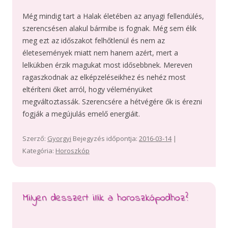
Még mindig tart a Halak életében az anyagi fellendülés,
szerencsésen alakul bármibe is fognak. Még sem élik
meg ezt az időszakot felhőtlenül és nem az
életesemények miatt nem hanem azért, mert a
lelkükben érzik magukat most idősebbnek. Mereven
ragaszkodnak az elképzeléseikhez és nehéz most
eltéríteni őket arról, hogy véleményüket
megváltoztassák. Szerencsére a hétvégére ők is érezni
fogják a megújulás emelő energiáit.
Szerző:
Gyorgyi
Bejegyzés időpontja:
2016-03-14
|
Kategória:
Horoszkóp
Milyen desszert illik a horoszkópodhoz?