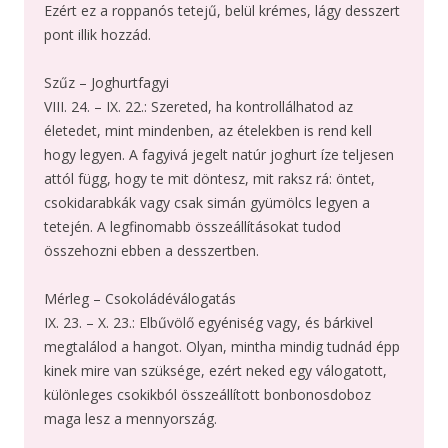
Ezért ez a roppanós tetejű, belül krémes, lágy desszert
pont illik hozzád.
Szűz – Joghurtfagyi
VIII. 24. – IX. 22.: Szereted, ha kontrollálhatod az
életedet, mint mindenben, az ételekben is rend kell
hogy legyen. A fagyivá jegelt natúr joghurt íze teljesen
attól függ, hogy te mit döntesz, mit raksz rá: öntet,
csokidarabkák vagy csak simán gyümölcs legyen a
tetején. A legfinomabb összeállításokat tudod
összehozni ebben a desszertben.
Mérleg – Csokoládéválogatás
IX. 23. – X. 23.: Elbűvölő egyéniség vagy, és bárkivel
megtalálod a hangot. Olyan, mintha mindig tudnád épp
kinek mire van szüksége, ezért neked egy válogatott,
különleges csokikból összeállított bonbonosdoboz
maga lesz a mennyország.