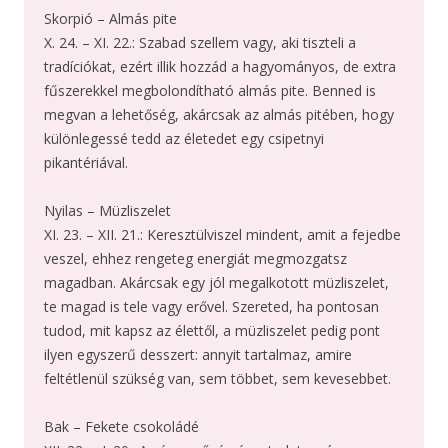
Skorpió – Almás pite
X. 24. – XI. 22.: Szabad szellem vagy, aki tiszteli a
tradíciókat, ezért illik hozzád a hagyományos, de extra
fűszerekkel megbolondítható almás pite. Benned is
megvan a lehetőség, akárcsak az almás pitében, hogy
különlegessé tedd az életedet egy csipetnyi
pikantériával.
Nyilas – Müzliszelet
XI. 23. – XII. 21.: Keresztülviszel mindent, amit a fejedbe
veszel, ehhez rengeteg energiát megmozgatsz
magadban. Akárcsak egy jól megalkotott müzliszelet,
te magad is tele vagy erővel. Szereted, ha pontosan
tudod, mit kapsz az élettől, a müzliszelet pedig pont
ilyen egyszerű desszert: annyit tartalmaz, amire
feltétlenül szükség van, sem többet, sem kevesebbet.
Bak – Fekete csokoládé