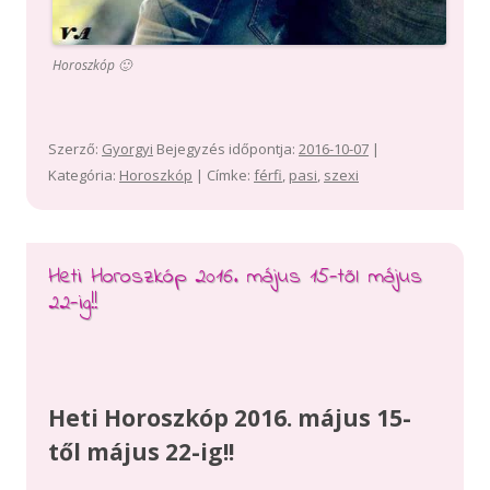
Horoszkóp 🙂
Szerző:
Gyorgyi
Bejegyzés időpontja:
2016-10-07
|
Kategória:
Horoszkóp
| Címke:
férfi
,
pasi
,
szexi
Heti Horoszkóp 2016. május 15-től május
22-ig!!
Heti Horoszkóp 2016. május 15-
től május 22-ig!!