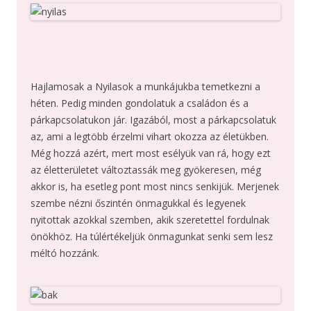
Hajlamosak a Nyilasok a munkájukba temetkezni a
héten. Pedig minden gondolatuk a családon és a
párkapcsolatukon jár. Igazából, most a párkapcsolatuk
az, ami a legtöbb érzelmi vihart okozza az életükben.
Még hozzá azért, mert most esélyük van rá, hogy ezt
az életterületet változtassák meg gyökeresen, még
akkor is, ha esetleg pont most nincs senkijük. Merjenek
szembe nézni őszintén önmagukkal és legyenek
nyitottak azokkal szemben, akik szeretettel fordulnak
önökhöz. Ha túlértékeljük önmagunkat senki sem lesz
méltó hozzánk.