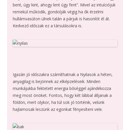
bent, úgy kint, ahogy lent úgy fent”. Mivel az intuíciójuk
remekül működik, gondolják végig ha ők érzelmi
hullámvasúton ülnek talán a párjuk is hasonlót él át.
Kedvező időszak ez a társulásokra is.
Igazán jó időszakra számíthatnak a Nyilasok a héten,
anyagilag is bejönnek az elképzeléseik. Minden
munkájukba fektetett energia bőséggel ajándékozza
meg most önöket. Fontos, hogy két lábbal álljanak a
földön, mert olykor, ha túl sok jó történik, velünk
hajlamosak leszünk az egonkat fényesíteni vele.