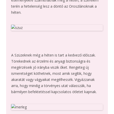
eseményekre számíthatnak még a héten, a szerelem
terén a hirtelenség lesz a döntő az Oroszlánoknak a
héten.
A Szüzeknek még a héten is tart a kedvező időszak.
Törekednek az érzelmi és anyagi biztonságra és
megérzéseik jó irányba viszik őket. Rengeteg új
ismeretséget köthetnek, most amik segítik, hogy
akaratát vagy vágyaikat megélhessék. Vigyázzanak
arra, hogy mindig a törvényes utat válasszák, ha
bármilyen befektetéssel kapcsolatos ötletet kapnak.