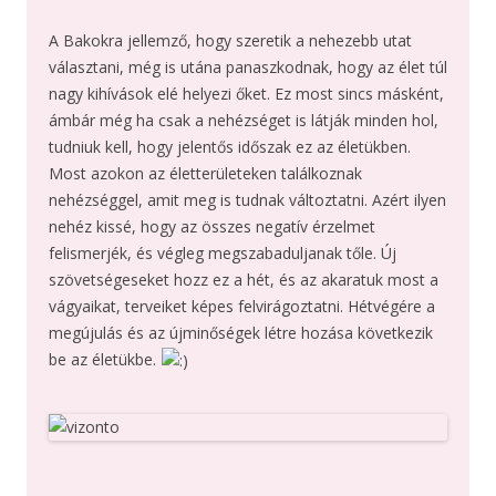
A Bakokra jellemző, hogy szeretik a nehezebb utat
választani, még is utána panaszkodnak, hogy az élet túl
nagy kihívások elé helyezi őket. Ez most sincs másként,
ámbár még ha csak a nehézséget is látják minden hol,
tudniuk kell, hogy jelentős időszak ez az életükben.
Most azokon az életterületeken találkoznak
nehézséggel, amit meg is tudnak változtatni. Azért ilyen
nehéz kissé, hogy az összes negatív érzelmet
felismerjék, és végleg megszabaduljanak tőle. Új
szövetségeseket hozz ez a hét, és az akaratuk most a
vágyaikat, terveiket képes felvirágoztatni. Hétvégére a
megújulás és az újminőségek létre hozása következik
be az életükbe.