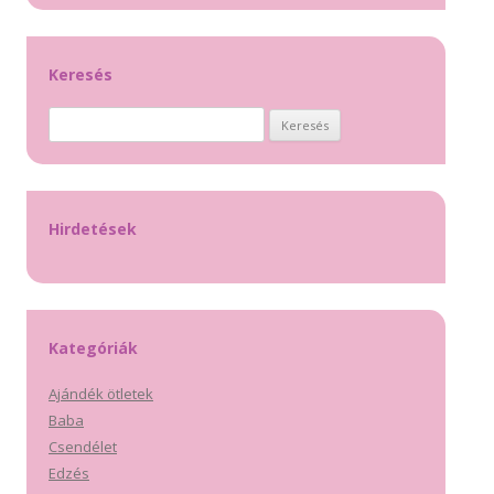
Keresés
Keresés:
Hirdetések
Kategóriák
Ajándék ötletek
Baba
Csendélet
Edzés