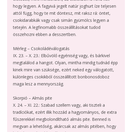
hogy legyen. A fagyivá jegelt natúr joghurt íze teljesen
attól függ, hogy te mit döntesz, mit raksz rá: öntet,
csokidarabkák vagy csak simán gyümölcs legyen a
tetején. A legfinomabb összeállításokat tudod
összehozni ebben a desszertben.
Mérleg – Csokoládéválogatás
IX. 23. – X. 23.: Elbűvölő egyéniség vagy, és bárkivel
megtalálod a hangot. Olyan, mintha mindig tudnád épp
kinek mire van szüksége, ezért neked egy válogatott,
különleges csokikból összeállított bonbonosdoboz
maga lesz a mennyország.
Skorpió – Almás pite
X. 24. – XI. 22.: Szabad szellem vagy, aki tiszteli a
tradíciókat, ezért illik hozzád a hagyományos, de extra
fűszerekkel megbolondítható almás pite. Benned is
megvan a lehetőség, akárcsak az almás pitében, hogy