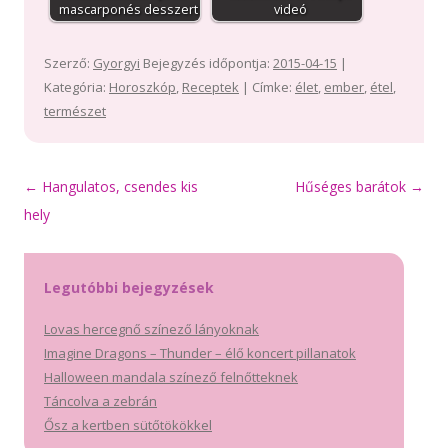
mascarponés desszert
videó
Szerző:
Gyorgyi
Bejegyzés időpontja:
2015-04-15
|
Kategória:
Horoszkóp
,
Receptek
| Címke:
élet
,
ember
,
étel
,
természet
Bejegyzés
←
Hangulatos, csendes kis
Hűséges barátok
→
navigáció
hely
Legutóbbi bejegyzések
Lovas hercegnő színező lányoknak
Imagine Dragons – Thunder – élő koncert pillanatok
Halloween mandala színező felnőtteknek
Táncolva a zebrán
Ősz a kertben sütőtökökkel