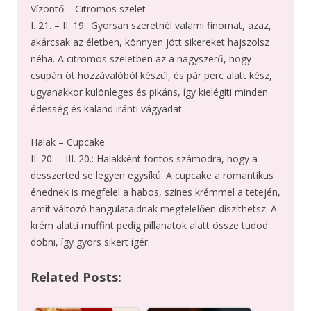
Vízöntő – Citromos szelet
I. 21. – II. 19.: Gyorsan szeretnél valami finomat, azaz,
akárcsak az életben, könnyen jött sikereket hajszolsz
néha. A citromos szeletben az a nagyszerű, hogy
csupán öt hozzávalóból készül, és pár perc alatt kész,
ugyanakkor különleges és pikáns, így kielégíti minden
édesség és kaland iránti vágyadat.
Halak – Cupcake
II. 20. – III. 20.: Halakként fontos számodra, hogy a
desszerted se legyen egysíkú. A cupcake a romantikus
énednek is megfelel a habos, színes krémmel a tetején,
amit változó hangulataidnak megfelelően díszíthetsz. A
krém alatti muffint pedig pillanatok alatt össze tudod
dobni, így gyors sikert ígér.
Related Posts: