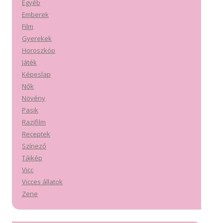
Egyéb
Emberek
Film
Gyerekek
Horoszkóp
Játék
Képeslap
Nők
Növény
Pasik
Razjfilm
Receptek
Színező
Tájkép
Vicc
Vicces állatok
Zene