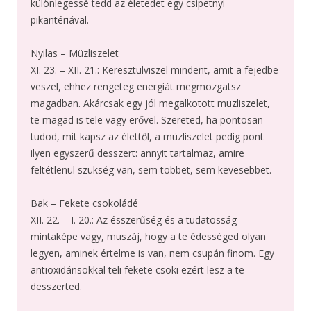
különlegessé tedd az életedet egy csipetnyi
pikantériával.
Nyilas – Müzliszelet
XI. 23. – XII. 21.: Keresztülviszel mindent, amit a fejedbe
veszel, ehhez rengeteg energiát megmozgatsz
magadban. Akárcsak egy jól megalkotott müzliszelet,
te magad is tele vagy erővel. Szereted, ha pontosan
tudod, mit kapsz az élettől, a müzliszelet pedig pont
ilyen egyszerű desszert: annyit tartalmaz, amire
feltétlenül szükség van, sem többet, sem kevesebbet.
Bak – Fekete csokoládé
XII. 22. – I. 20.: Az ésszerűség és a tudatosság
mintaképe vagy, muszáj, hogy a te édességed olyan
legyen, aminek értelme is van, nem csupán finom. Egy
antioxidánsokkal teli fekete csoki ezért lesz a te
desszerted.