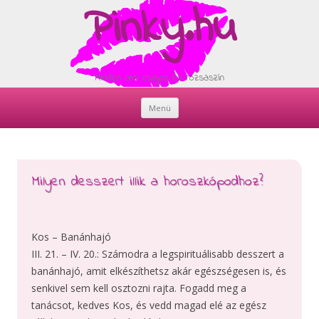
Pinky.hu
Minden ami csajos és rózsaszín
Menü
Skip
to
content
Milyen desszert illik a horoszkópodhoz?
Kos – Banánhajó
III. 21. – IV. 20.: Számodra a legspirituálisabb desszert a
banánhajó, amit elkészíthetsz akár egészségesen is, és
senkivel sem kell osztozni rajta. Fogadd meg a
tanácsot, kedves Kos, és vedd magad elé az egész