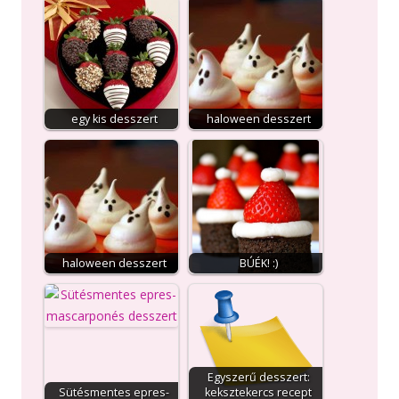
egy kis desszert
haloween desszert
haloween desszert
BÚÉK! :)
Egyszerű desszert:
Sütésmentes epres-
keksztekercs recept