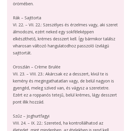
örömében.
Rák – Sajttorta
VI. 22. – VII. 22.: Szeszélyes és érzelmes vagy, aki szeret
álmodozni, ezért neked egy sokféleképpen
elkészíthető, krémes desszert kell. Így bármikor találsz
viharosan változó hangulatodhoz passzoló ízvilágú
sajttortát.
Oroszlán – Crème Brulée
VII. 23. – VIII. 23.: Akárcsak ez a desszert, kívül te is
kemény és megingathatatlan vagy, de belül nagyon is
gyengéd, meleg szíved van, és vágysz a szeretetre.
Ezért ez a roppanós tetejű, belül krémes, lágy desszert
pont illik hozzád.
Szűz – Joghurtfagyi
VIII. 24. – IX. 22.: Szereted, ha kontrollálhatod az
életedet, mint mindenben, az ételekben is rend kell