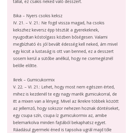
tállal, ez csakis neked való desszert.
Bika – Nyers csokis keksz
IV. 21. – V. 21.: Ne fogd vissza magad, ha csokis
kekszhez keversz épp tésztát a gyerekeknek,
nyugodtan kóstolgass közben bőségesen. Valami
megbízható és jól bevált édesség kell neked, ám mivel
egy kicsit a lustaság is ott van benned, ez a desszert
sosem kerül a sütőbe anélkül, hogy ne csemegéznél
belőle előtte.
Ikrek – Gumicukormix
V. 22. – VI. 21.: Lehet, hogy most nem egészen érted,
mihez is kezdenél te egy nagy marék gumicukorral, de
itt a mixen van a lényeg. Mivel az Ikrekre többek között
az jellemző, hogy sokszor nehezen hoznak döntéseket,
egy csupa szín, csupa íz gumicukormix az, amibe
belemarkolva minden fajtából bekaphatsz egyet.
Ráadásul gyermeki éned is tapsolva ugrál majd tőle