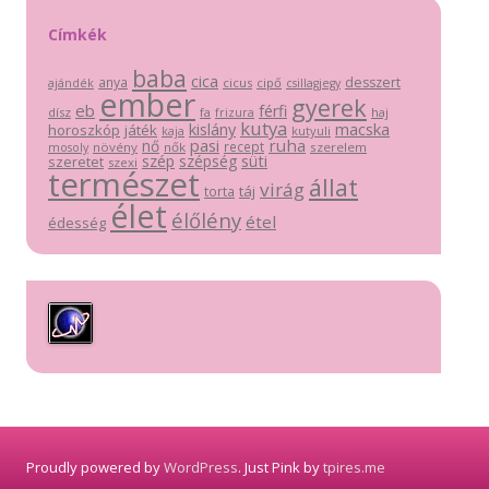
Címkék
baba
cica
anya
desszert
cicus
cipő
ajándék
csillagjegy
ember
gyerek
eb
férfi
dísz
fa
haj
frizura
kutya
macska
kislány
horoszkóp
játék
kutyuli
kaja
pasi
ruha
nő
recept
növény
nők
szerelem
mosoly
szép
szépség
süti
szeretet
szexi
természet
állat
virág
táj
torta
élet
élőlény
étel
édesség
Proudly powered by
WordPress
. Just Pink by
tpires.me