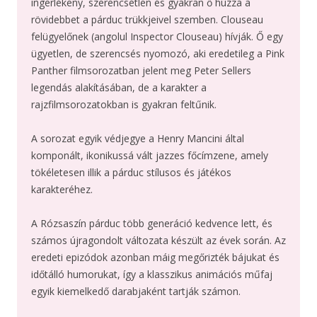
ingerlékeny, szerencsétlen és gyakran ő húzza a
rövidebbet a párduc trükkjeivel szemben. Clouseau
felügyelőnek (angolul Inspector Clouseau) hívják. Ő egy
ügyetlen, de szerencsés nyomozó, aki eredetileg a Pink
Panther filmsorozatban jelent meg Peter Sellers
legendás alakításában, de a karakter a
rajzfilmsorozatokban is gyakran feltűnik.
A sorozat egyik védjegye a Henry Mancini által
komponált, ikonikussá vált jazzes főcímzene, amely
tökéletesen illik a párduc stílusos és játékos
karakteréhez.
A Rózsaszín párduc több generáció kedvence lett, és
számos újragondolt változata készült az évek során. Az
eredeti epizódok azonban máig megőrizték bájukat és
időtálló humorukat, így a klasszikus animációs műfaj
egyik kiemelkedő darabjaként tartják számon.