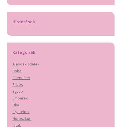
Hirdetések
Kategóriák
Ajándék ötletek
Baba
Csendélet
Edzés
Egyéb
Emberek
Film
Gyerekek
Horoszkóp
Játék