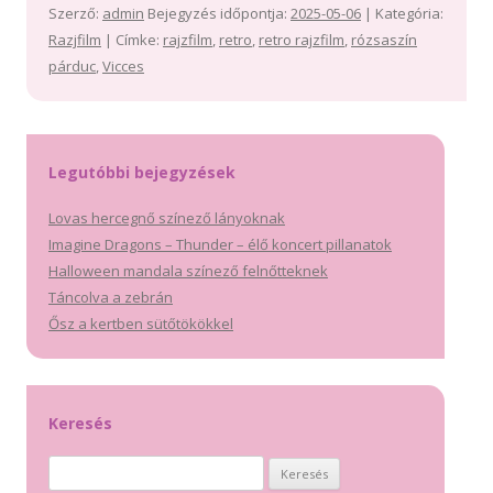
Szerző:
admin
Bejegyzés időpontja:
2025-05-06
| Kategória:
Razjfilm
| Címke:
rajzfilm
,
retro
,
retro rajzfilm
,
rózsaszín
párduc
,
Vicces
Legutóbbi bejegyzések
Lovas hercegnő színező lányoknak
Imagine Dragons – Thunder – élő koncert pillanatok
Halloween mandala színező felnőtteknek
Táncolva a zebrán
Ősz a kertben sütőtökökkel
Keresés
Keresés: