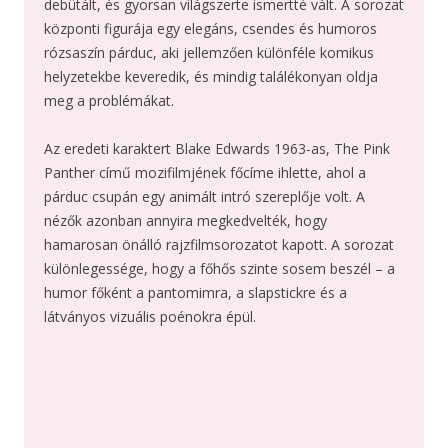
debütált, és gyorsan világszerte ismertté vált. A sorozat
központi figurája egy elegáns, csendes és humoros
rózsaszín párduc, aki jellemzően különféle komikus
helyzetekbe keveredik, és mindig találékonyan oldja
meg a problémákat.
Az eredeti karaktert Blake Edwards 1963-as, The Pink
Panther című mozifilmjének főcíme ihlette, ahol a
párduc csupán egy animált intró szereplője volt. A
nézők azonban annyira megkedvelték, hogy
hamarosan önálló rajzfilmsorozatot kapott. A sorozat
különlegessége, hogy a főhős szinte sosem beszél – a
humor főként a pantomimra, a slapstickre és a
látványos vizuális poénokra épül.