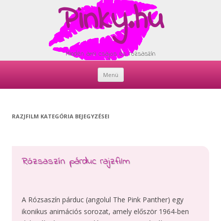
Pinky.hu
Minden ami csajos és rózsaszín
Menü
Skip
to
content
RAZJFILM
KATEGÓRIA BEJEGYZÉSEI
Rózsaszín párduc rajzfilm
A Rózsaszín párduc (angolul The Pink Panther) egy
ikonikus animációs sorozat, amely először 1964-ben