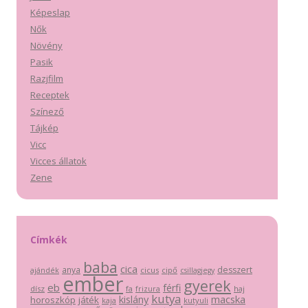
Képeslap
Nők
Növény
Pasik
Razjfilm
Receptek
Színező
Tájkép
Vicc
Vicces állatok
Zene
Címkék
baba
cica
anya
desszert
cicus
cipő
ajándék
csillagjegy
ember
gyerek
eb
férfi
dísz
fa
haj
frizura
kutya
macska
kislány
horoszkóp
játék
kutyuli
kaja