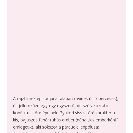
A rajzfilmek epizódjai általában rövidek (5–7 percesek),
és jellemzően egy-egy egyszerű, de szórakoztató
konfliktus köré épülnek. Gyakori visszatérő karakter a
kis, bajuszos fehér ruhás ember (néha „kis emberként”
emlegetik), aki sokszor a párduc ellenpólusa: