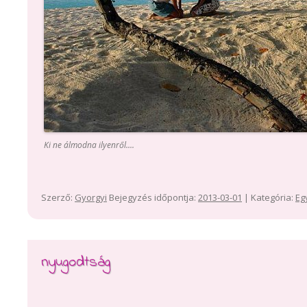
Ki ne álmodna ilyenről....
Szerző:
Gyorgyi
Bejegyzés időpontja:
2013-03-01
| Kategória:
Eg
nyugodtság