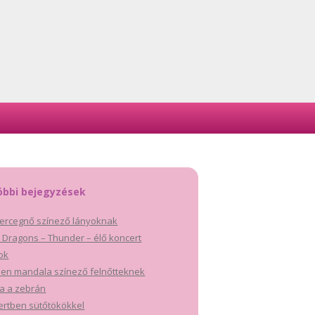
óbbi bejegyzések
ercegnő színező lányoknak
 Dragons – Thunder – élő koncert
tok
en mandala színező felnőtteknek
a a zebrán
ertben sütőtökökkel