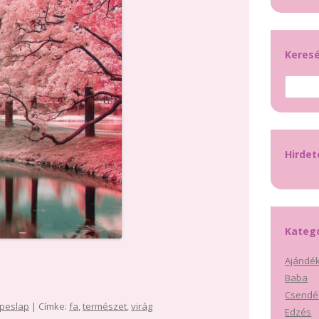
Keres
Keresés
Hirde
Kateg
Ajándék
Baba
Csendé
peslap
| Címke:
fa
,
természet
,
virág
Edzés