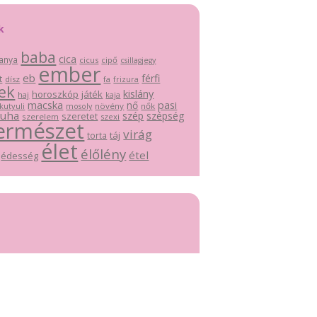
k
baba
cica
anya
cicus
cipő
csillagjegy
ember
eb
férfi
t
dísz
fa
frizura
ek
kislány
horoszkóp
játék
haj
kaja
macska
pasi
nő
kutyuli
növény
nők
mosoly
ruha
szép
szépség
szeretet
szerelem
szexi
ermészet
virág
táj
torta
élet
élőlény
étel
édesség