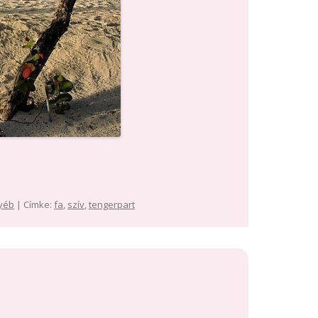
yéb
| Címke:
fa
,
szív
,
tengerpart