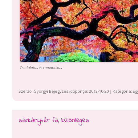
Csodálatos és romantikus
Szerző:
Gyorgyi
Bejegyzés időpontja:
2013-10-20
| Kategória:
Eg
sárkányvér fa, különleges