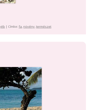
yéb
| Címke:
fa
,
növény
,
természet