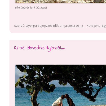
sárkányvér fa, különleges
Szerző:
Gyorgyi
Bejegyzés időpontja:
2013-03-15
| Kategória:
Eg
Ki ne álmodna ilyenről….