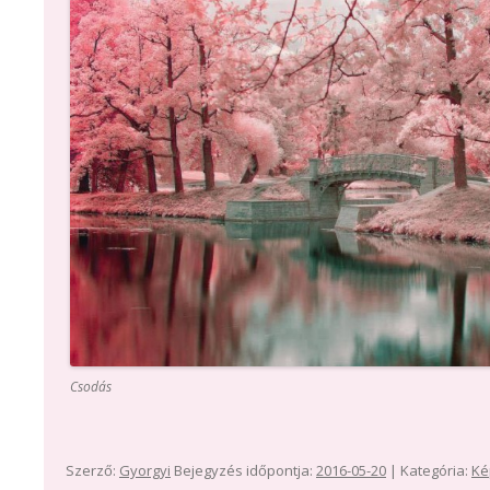
Csodás
Szerző:
Gyorgyi
Bejegyzés időpontja:
2016-05-20
| Kategória:
Ké