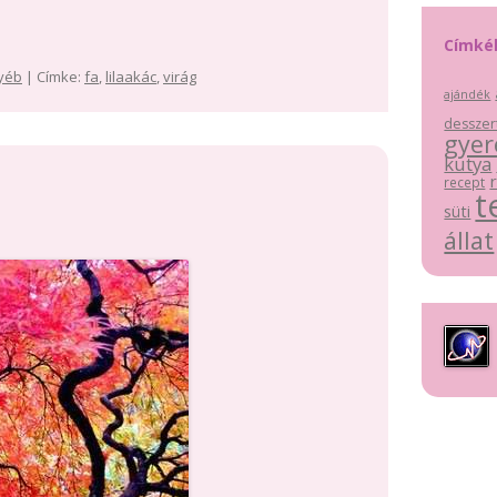
Címké
yéb
| Címke:
fa
,
lilaakác
,
virág
ajándék
desszer
gyer
kutya
recept
t
süti
állat