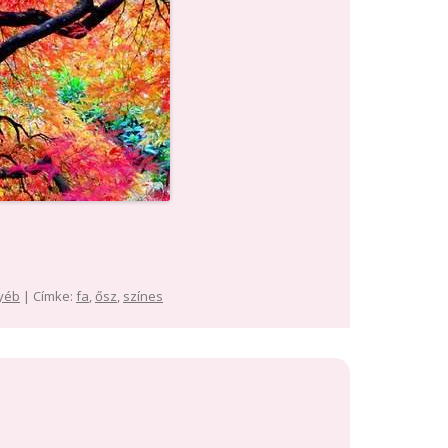
yéb
| Címke:
fa
,
ősz
,
színes