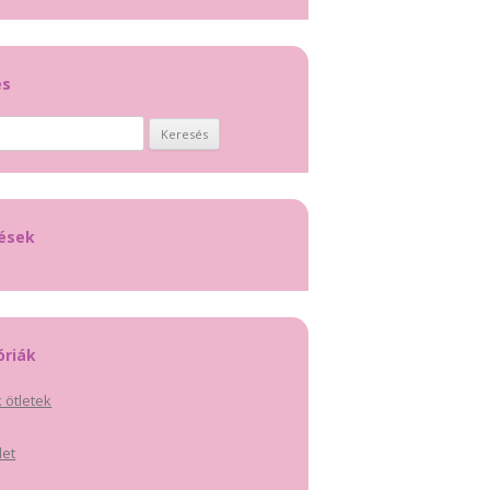
és
:
tések
óriák
 ötletek
let