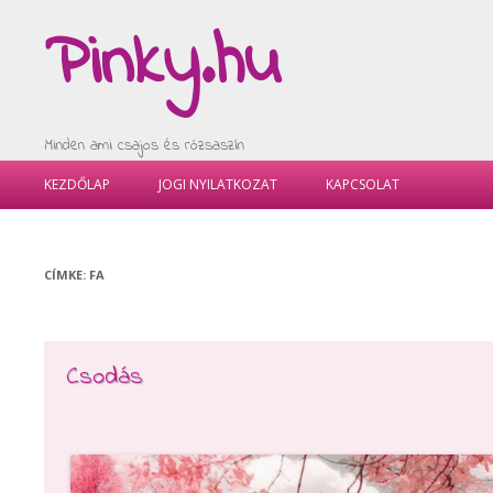
Pinky.hu
Minden ami csajos és rózsaszín
KEZDŐLAP
JOGI NYILATKOZAT
KAPCSOLAT
CÍMKE:
FA
Csodás