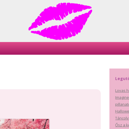
Skip
to
content
Legut
Lovas h
Imagine
pillana
Hallowe
Táncolv
Ősz a k