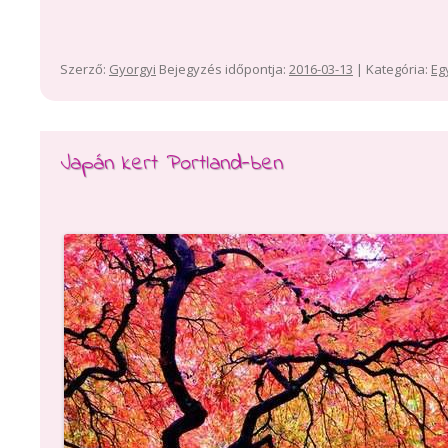
Szerző:
Gyorgyi
Bejegyzés időpontja:
2016-03-13
| Kategória:
Eg
Japán kert Portland-ben