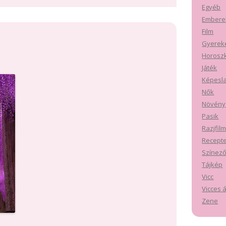
Egyéb
Embere
Film
Gyerek
Horosz
Játék
Képesl
Nők
Növény
Pasik
Razjfil
Recept
Színez
Tájkép
Vicc
Vicces á
Zene