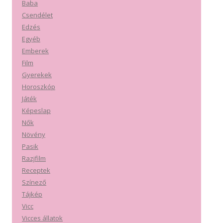
Baba
Csendélet
Edzés
Egyéb
Emberek
Film
Gyerekek
Horoszkóp
Játék
Képeslap
Nők
Növény
Pasik
Razjfilm
Receptek
Színező
Tájkép
Vicc
Vicces állatok