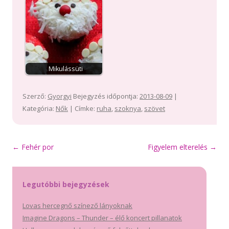
Mikulássüti
Szerző:
Gyorgyi
Bejegyzés időpontja:
2013-08-09
|
Kategória:
Nők
| Címke:
ruha
,
szoknya
,
szövet
Bejegyzés
←
Fehér por
Figyelem elterelés
→
navigáció
Legutóbbi bejegyzések
Lovas hercegnő színező lányoknak
Imagine Dragons – Thunder – élő koncert pillanatok