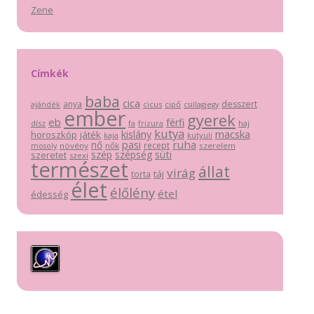
Zene
Címkék
baba
cica
anya
desszert
cicus
cipő
ajándék
csillagjegy
ember
gyerek
eb
férfi
dísz
fa
haj
frizura
kutya
macska
kislány
horoszkóp
játék
kutyuli
kaja
pasi
ruha
nő
recept
növény
nők
szerelem
mosoly
szép
szépség
süti
szeretet
szexi
természet
állat
virág
táj
torta
élet
élőlény
étel
édesség