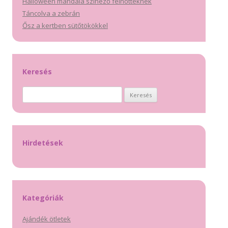
Halloween mandala színező felnőtteknek
Táncolva a zebrán
Ősz a kertben sütőtökökkel
Keresés
Keresés:
Hirdetések
Kategóriák
Ajándék ötletek