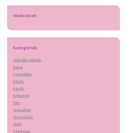
Hirdetések
Kategóriák
Ajándék ötletek
Baba
Csendélet
Edzés
Egyéb
Emberek
Film
Gyerekek
Horoszkóp
Játék
Képeslap