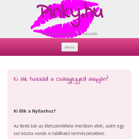
Pinky.hu
Minden ami csajos és rózsaszín
Menü
Skip
to
content
Ki illik hozzád a csillagjegyed alapján?
Ki illik a Nyilashoz?
Az Ikrek bár az életszemlélete merőben eltér, azért egy
sor közös vonás is található természetükben: