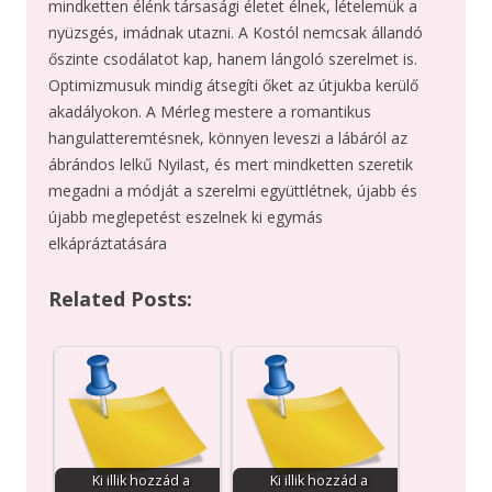
mindketten élénk társasági életet élnek, lételemük a
nyüzsgés, imádnak utazni. A Kostól nemcsak állandó
őszinte csodálatot kap, hanem lángoló szerelmet is.
Optimizmusuk mindig átsegíti őket az útjukba kerülő
akadályokon. A Mérleg mestere a romantikus
hangulatteremtésnek, könnyen leveszi a lábáról az
ábrándos lelkű Nyilast, és mert mindketten szeretik
megadni a módját a szerelmi együttlétnek, újabb és
újabb meglepetést eszelnek ki egymás
elkápráztatására
Related Posts:
Ki illik hozzád a
Ki illik hozzád a