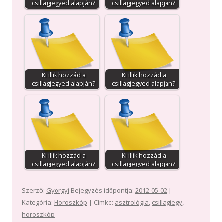
csillagjegyed alapján?
csillagjegyed alapján?
Ki illik hozzád a
Ki illik hozzád a
csillagjegyed alapján?
csillagjegyed alapján?
Ki illik hozzád a
Ki illik hozzád a
csillagjegyed alapján?
csillagjegyed alapján?
Szerző:
Gyorgyi
Bejegyzés időpontja:
2012-05-02
|
Kategória:
Horoszkóp
| Címke:
asztrológia
,
csillagjegy
,
horoszkóp