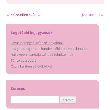
Bejegyzés
←
Kifizetetlen számla
Jézusom :-)
→
navigáció
Legutóbbi bejegyzések
Lovas hercegnő színező lányoknak
Imagine Dragons – Thunder – élő koncert pillanatok
Halloween mandala színező felnőtteknek
Táncolva a zebrán
Ősz a kertben sütőtökökkel
Keresés
Keresés: