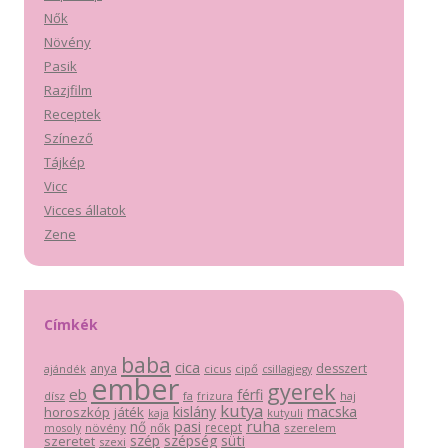
Nők
Növény
Pasik
Razjfilm
Receptek
Színező
Tájkép
Vicc
Vicces állatok
Zene
Címkék
baba
cica
anya
desszert
cicus
cipő
ajándék
csillagjegy
ember
gyerek
eb
férfi
dísz
fa
haj
frizura
kutya
macska
kislány
horoszkóp
játék
kutyuli
kaja
pasi
ruha
nő
recept
növény
nők
szerelem
mosoly
szép
szépség
süti
szeretet
szexi