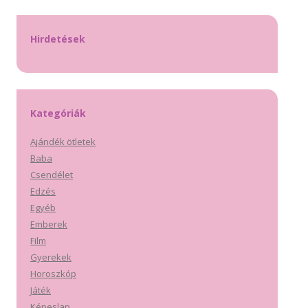
Hirdetések
Kategóriák
Ajándék ötletek
Baba
Csendélet
Edzés
Egyéb
Emberek
Film
Gyerekek
Horoszkóp
Játék
Képeslap