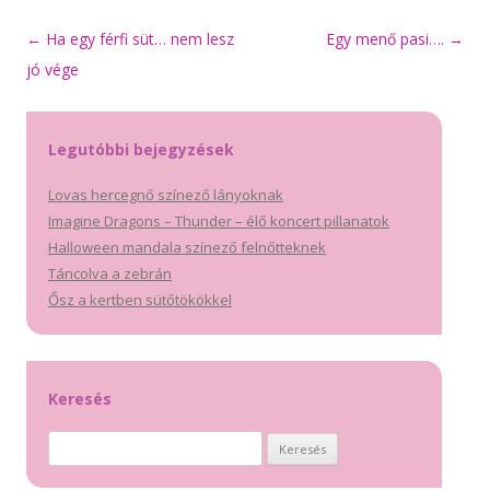
Bejegyzés
←
Ha egy férfi süt… nem lesz
Egy menő pasi….
→
navigáció
jó vége
Legutóbbi bejegyzések
Lovas hercegnő színező lányoknak
Imagine Dragons – Thunder – élő koncert pillanatok
Halloween mandala színező felnőtteknek
Táncolva a zebrán
Ősz a kertben sütőtökökkel
Keresés
Keresés: