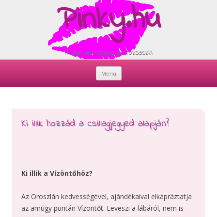
Pinky.hu
Minden ami csajos és rózsaszín
Menü
Skip
to
content
Ki illik hozzád a csillagjegyed alapján?
Ki illik a Vízöntőhöz?
Az Oroszlán kedvességével, ajándékaival elkápráztatja
az amúgy puritán Vízöntőt. Leveszi a lábáról, nem is