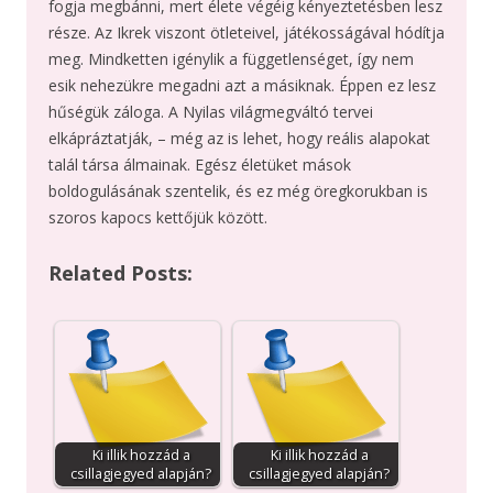
fogja megbánni, mert élete végéig kényeztetésben lesz
része. Az Ikrek viszont ötleteivel, játékosságával hódítja
meg. Mindketten igénylik a függetlenséget, így nem
esik nehezükre megadni azt a másiknak. Éppen ez lesz
hűségük záloga. A Nyilas világmegváltó tervei
elkápráztatják, – még az is lehet, hogy reális alapokat
talál társa álmainak. Egész életüket mások
boldogulásának szentelik, és ez még öregkorukban is
szoros kapocs kettőjük között.
Related Posts:
Ki illik hozzád a
Ki illik hozzád a
csillagjegyed alapján?
csillagjegyed alapján?