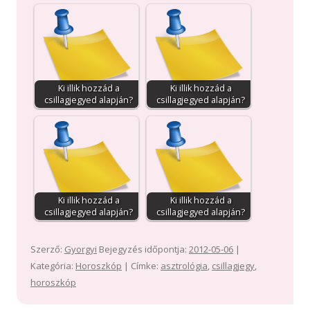
Ki illik hozzád a
Ki illik hozzád a
csillagjegyed alapján?
csillagjegyed alapján?
Ki illik hozzád a
Ki illik hozzád a
csillagjegyed alapján?
csillagjegyed alapján?
Szerző:
Gyorgyi
Bejegyzés időpontja:
2012-05-06
|
Kategória:
Horoszkóp
| Címke:
asztrológia
,
csillagjegy
,
horoszkóp