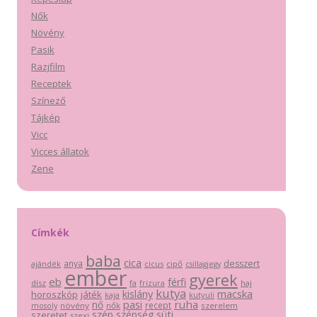
Nők
Növény
Pasik
Razjfilm
Receptek
Színező
Tájkép
Vicc
Vicces állatok
Zene
Címkék
baba
cica
anya
desszert
cicus
cipő
ajándék
csillagjegy
ember
gyerek
eb
férfi
dísz
fa
haj
frizura
kutya
macska
kislány
horoszkóp
játék
kutyuli
kaja
pasi
ruha
nő
recept
növény
nők
szerelem
mosoly
szép
szépség
süti
szeretet
szexi