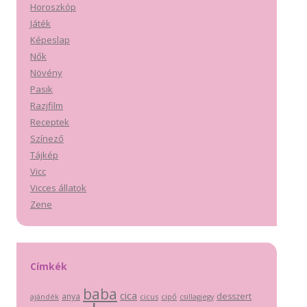
Horoszkóp
Játék
Képeslap
Nők
Növény
Pasik
Razjfilm
Receptek
Színező
Tájkép
Vicc
Vicces állatok
Zene
Címkék
baba
cica
anya
desszert
cicus
cipő
ajándék
csillagjegy