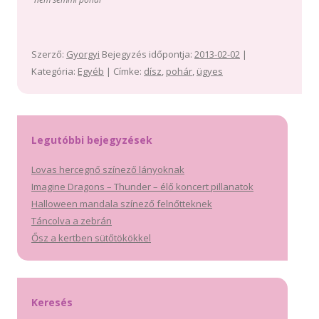
Szerző:
Gyorgyi
Bejegyzés időpontja:
2013-02-02
|
Kategória:
Egyéb
| Címke:
dísz
,
pohár
,
ügyes
Legutóbbi bejegyzések
Lovas hercegnő színező lányoknak
Imagine Dragons – Thunder – élő koncert pillanatok
Halloween mandala színező felnőtteknek
Táncolva a zebrán
Ősz a kertben sütőtökökkel
Keresés