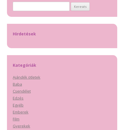
Keresés:
Hirdetések
Kategóriák
Ajándék ötletek
Baba
Csendélet
Edzés
Egyéb
Emberek
Film
Gyerekek