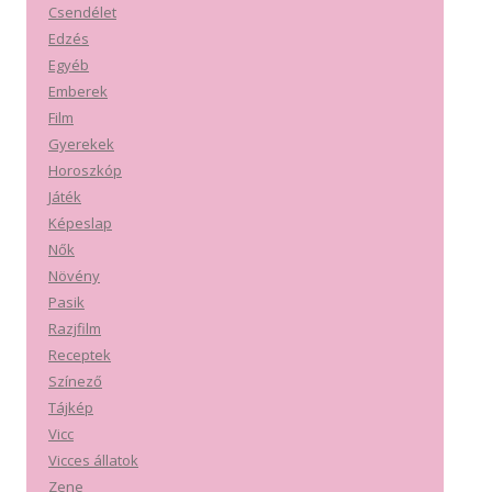
Csendélet
Edzés
Egyéb
Emberek
Film
Gyerekek
Horoszkóp
Játék
Képeslap
Nők
Növény
Pasik
Razjfilm
Receptek
Színező
Tájkép
Vicc
Vicces állatok
Zene