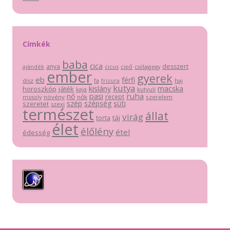
Címkék
baba
cica
anya
desszert
cicus
cipő
ajándék
csillagjegy
ember
gyerek
eb
férfi
dísz
fa
haj
frizura
kutya
macska
kislány
horoszkóp
játék
kutyuli
kaja
pasi
ruha
nő
recept
növény
nők
szerelem
mosoly
szép
szépség
süti
szeretet
szexi
természet
állat
virág
táj
torta
élet
élőlény
étel
édesség