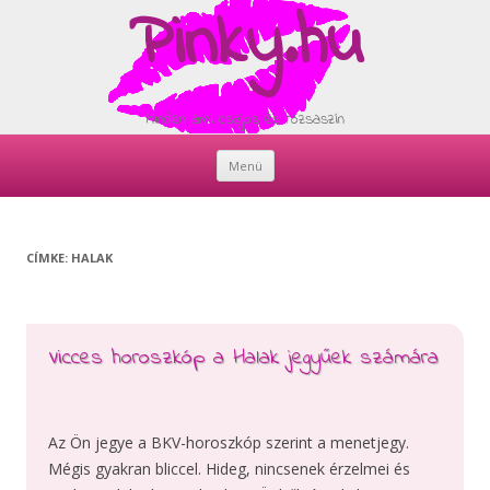
Pinky.hu
Minden ami csajos és rózsaszín
Menü
Skip
to
content
CÍMKE:
HALAK
Vicces horoszkóp a Halak jegyűek számára
Az Ön jegye a BKV-horoszkóp szerint a menetjegy.
Mégis gyakran bliccel. Hideg, nincsenek érzelmei és