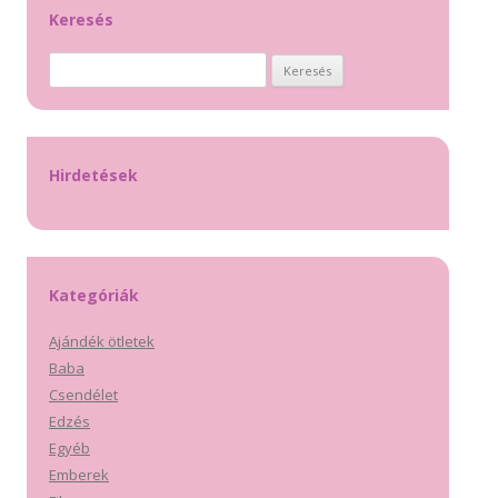
Keresés
Keresés:
Hirdetések
Kategóriák
Ajándék ötletek
Baba
Csendélet
Edzés
Egyéb
Emberek