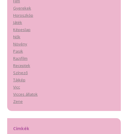
Film
Gyerekek
Horoszkóp
Játék
Képeslap
Nők
Növény
Pasik
Razjfilm
Receptek
Színező
Tájkép
Vicc
Vicces állatok
Zene
Címkék