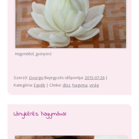
Hagymából, gyönyörű
Szerző:
Gyorgyi
Bejegyzés időpontja:
2015-07-26
|
Kategória:
Egyéb
| Címke:
dísz
,
hagyma
,
virág
Lánykérés hagymával