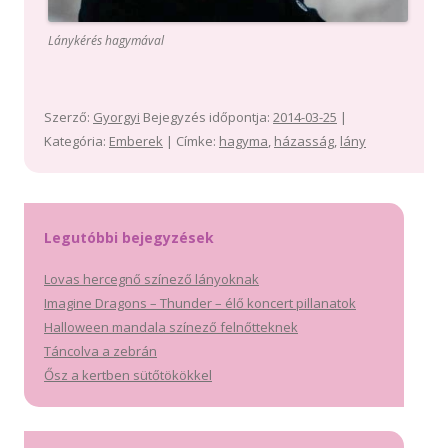
Lánykérés hagymával
Szerző:
Gyorgyi
Bejegyzés időpontja:
2014-03-25
|
Kategória:
Emberek
| Címke:
hagyma
,
házasság
,
lány
Legutóbbi bejegyzések
Lovas hercegnő színező lányoknak
Imagine Dragons – Thunder – élő koncert pillanatok
Halloween mandala színező felnőtteknek
Táncolva a zebrán
Ősz a kertben sütőtökökkel