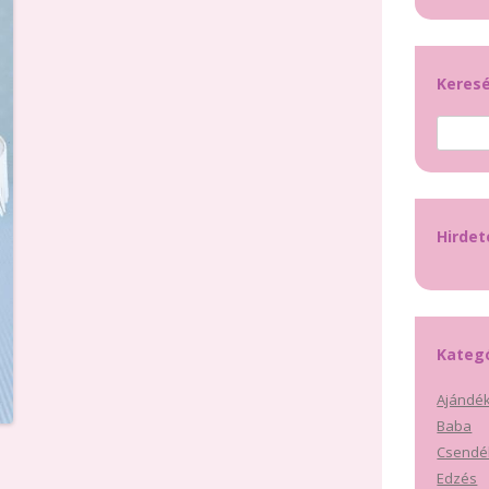
Keres
Keresés
Hirde
Kateg
Ajándék
Baba
Csendé
Edzés