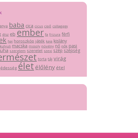
k
baba
cica
anya
cicus
cipő
csillagjegy
ember
eb
férfi
t
dísz
fa
frizura
ek
kislány
horoszkóp
játék
haj
kaja
macska
pasi
nő
kutyuli
növény
nők
mosoly
ruha
szép
szépség
szeretet
szerelem
szexi
ermészet
virág
táj
torta
élet
élőlény
étel
édesség