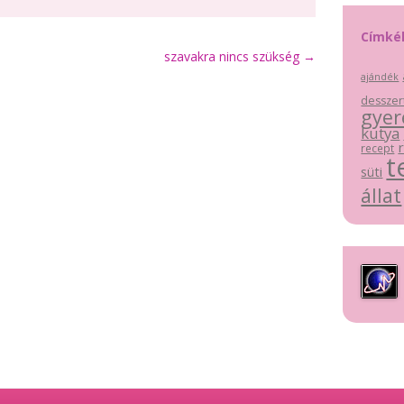
Címké
szavakra nincs szükség
→
ajándék
desszer
gyer
kutya
recept
t
süti
állat