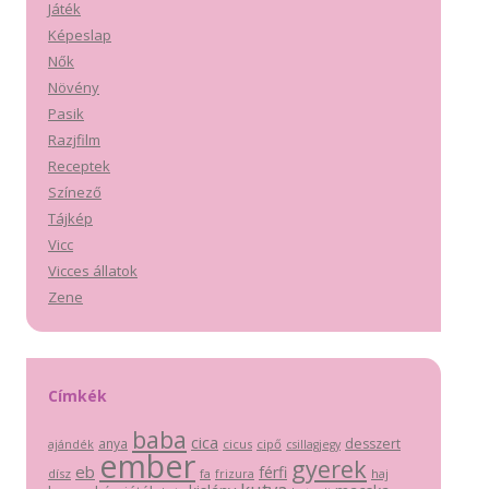
Játék
Képeslap
Nők
Növény
Pasik
Razjfilm
Receptek
Színező
Tájkép
Vicc
Vicces állatok
Zene
Címkék
baba
cica
anya
desszert
cicus
cipő
ajándék
csillagjegy
ember
gyerek
eb
férfi
dísz
fa
haj
frizura