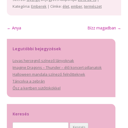
Kategória:
Emberek
| Címke:
élet
,
ember
,
természet
Bejegyzés
←
Anya
Bízz magadban
→
navigáció
Legutóbbi bejegyzések
Lovas hercegnő színező lányoknak
Imagine Dragons – Thunder – élő koncert pillanatok
Halloween mandala színező felnőtteknek
Táncolva a zebrán
Ősz a kertben sütőtökökkel
Keresés
Keresés: