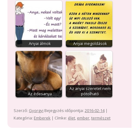
Anyai álmok
Anyai megoldások
Az anyai szeretet nem
Az édesanya
pótolható
Szerző:
Gyorgyi
Bejegyzés időpontja:
2016-02-14
|
Kategória:
Emberek
| Címke:
élet
,
ember
,
természet