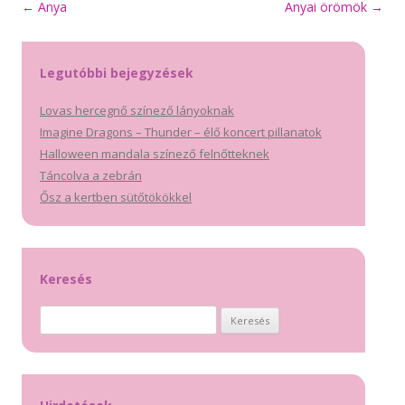
Bejegyzés
←
Anya
Anyai örömök
→
navigáció
Legutóbbi bejegyzések
Lovas hercegnő színező lányoknak
Imagine Dragons – Thunder – élő koncert pillanatok
Halloween mandala színező felnőtteknek
Táncolva a zebrán
Ősz a kertben sütőtökökkel
Keresés
Keresés: