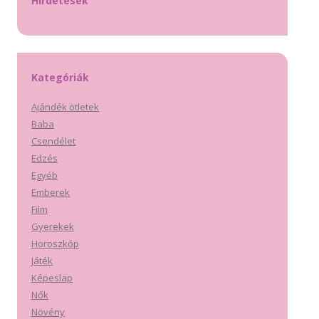
Hirdetések
Kategóriák
Ajándék ötletek
Baba
Csendélet
Edzés
Egyéb
Emberek
Film
Gyerekek
Horoszkóp
Játék
Képeslap
Nők
Növény