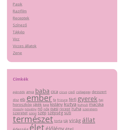
Pasik
Razjfilm
Receptek
Színező
Tájkép
Vicc
Vicces állatok
Zene
Címkék
baba
cica
anya
desszert
cicus
cipő
ajándék
csillagjegy
ember
gyerek
eb
férfi
dísz
fa
haj
frizura
kutya
macska
kislány
horoszkóp
játék
kutyuli
kaja
pasi
ruha
nő
recept
növény
nők
szerelem
mosoly
szép
szépség
süti
szeretet
szexi
természet
állat
virág
táj
torta
élet
élőlény
étel
édesség