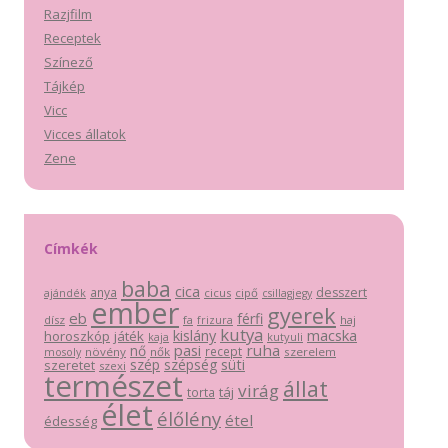
Razjfilm
Receptek
Színező
Tájkép
Vicc
Vicces állatok
Zene
Címkék
baba
cica
anya
desszert
cicus
cipő
ajándék
csillagjegy
ember
gyerek
eb
férfi
dísz
fa
haj
frizura
kutya
macska
kislány
horoszkóp
játék
kutyuli
kaja
pasi
ruha
nő
recept
növény
nők
szerelem
mosoly
szép
szépség
süti
szeretet
szexi
természet
állat
virág
táj
torta
élet
élőlény
étel
édesség