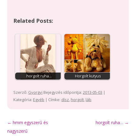
Related Posts:
horgolt ruha...
Horgolt kutyus
Szerző:
Gyorgyi
Bejegyzés időpontja:
2013-05-03
|
Kategória:
Egyéb
| Címke:
dísz
,
horgolt
,
láb
Bejegyzés
←
hmm egyszerű és
horgolt ruha…
→
navigáció
nagyszerű