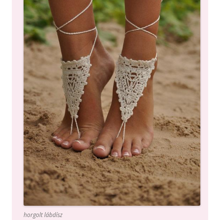
horgolt lábdísz