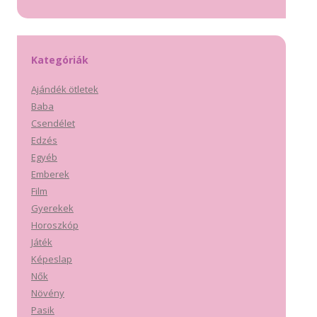
Kategóriák
Ajándék ötletek
Baba
Csendélet
Edzés
Egyéb
Emberek
Film
Gyerekek
Horoszkóp
Játék
Képeslap
Nők
Növény
Pasik