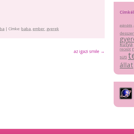
Címké
ajándék
ba
| Címke:
baba
,
ember
,
gyerek
desszer
gyer
kutya
recept
az igazi smile
→
t
süti
állat