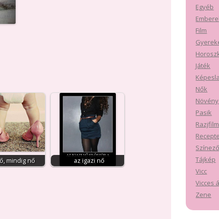
Egyéb
Embere
Film
Gyerek
Horosz
Játék
Képesl
Nők
Növény
Pasik
Razjfil
Recept
Színez
Tájkép
ő, mindig nő
az igazi nő
Vicc
Vicces á
Zene