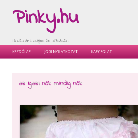
Pinky.hu
Minden ami csajos és rózsaszín
KEZDŐLAP
JOGI NYILATKOZAT
KAPCSOLAT
az igazi nők mindig nők