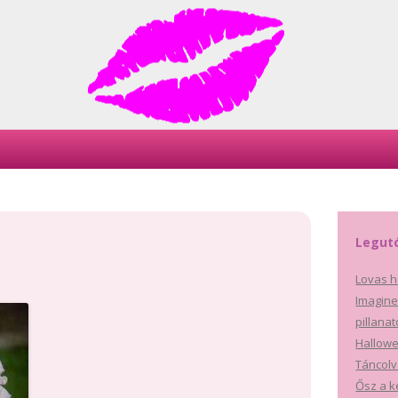
Skip
to
content
Legut
Lovas h
Imagine
pillana
Hallowe
Táncolv
Ősz a k