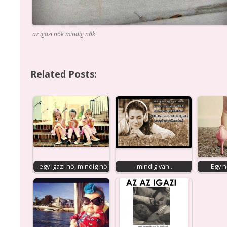
az igazi nők mindig nők
Related Posts:
egy igazi nő, mindig nő
mindig van...
Egy n