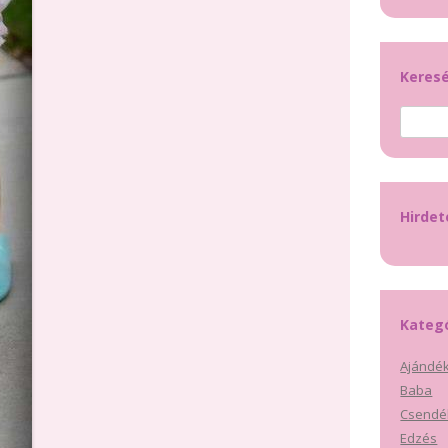
Keres
Keresés
Hirde
Kateg
Ajándék
Baba
Csendé
Edzés