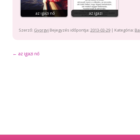
az igazi nő
az igazi
Szerző:
Gyorgyi
Bejegyzés időpontja:
2013-03-29
| Kategória:
Ba
Bejegyzés
←
az igazi nő
navigáció