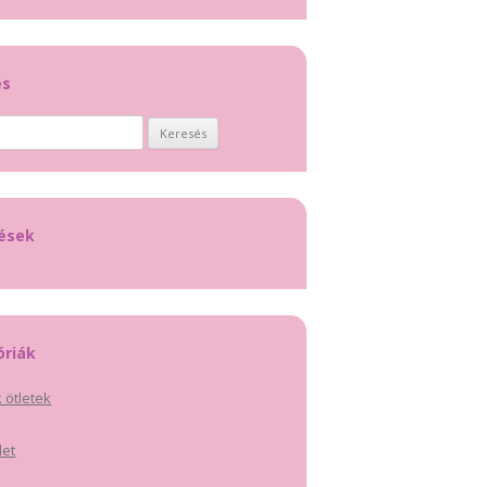
és
:
tések
óriák
 ötletek
let