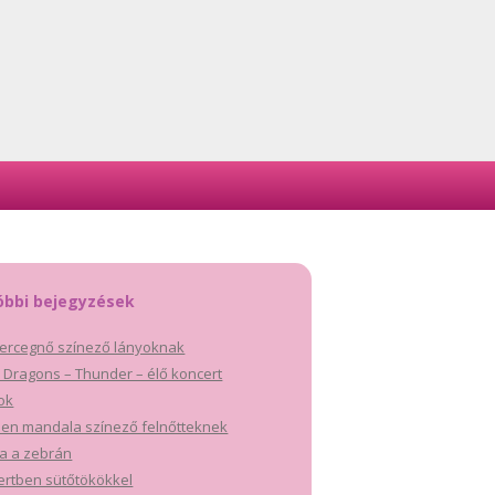
óbbi bejegyzések
ercegnő színező lányoknak
 Dragons – Thunder – élő koncert
tok
en mandala színező felnőtteknek
a a zebrán
ertben sütőtökökkel