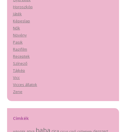
Horoszkóp
Játék
Képeslap
Nők
Növény
Pasik
Razjfilm
Receptek
Színező
Tájkép
Vicc
Vicces állatok
Zene
Címkék
baba
cica
anya
desszert
cicus
cipő
ajándék
csillagjegy