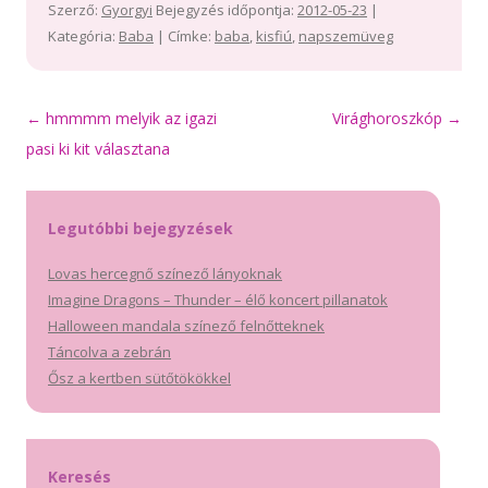
Szerző:
Gyorgyi
Bejegyzés időpontja:
2012-05-23
|
Kategória:
Baba
| Címke:
baba
,
kisfiú
,
napszemüveg
Bejegyzés
←
hmmmm melyik az igazi
Virághoroszkóp
→
navigáció
pasi ki kit választana
Legutóbbi bejegyzések
Lovas hercegnő színező lányoknak
Imagine Dragons – Thunder – élő koncert pillanatok
Halloween mandala színező felnőtteknek
Táncolva a zebrán
Ősz a kertben sütőtökökkel
Keresés