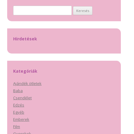
Keresés:
Hirdetések
Kategóriák
Ajándék ötletek
Baba
Csendélet
Edzés
Egyéb
Emberek
Film
Gyerekek